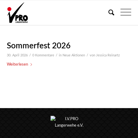
Sommerfest 2026
/
/
/
30. April 2026
0 Kommentare
in
Neue Aktionen
von
Jessica Reinartz
Weiterlesen