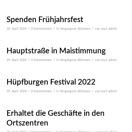
Spenden Frühjahrsfest
/
/
/
30. April 2024
0 Kommentare
in
Vergangene Aktionen
von
wp1-admin
Hauptstraße in Maistimmung
/
/
/
29. April 2024
0 Kommentare
in
Vergangene Aktionen
von
wp1-admin
Hüpfburgen Festival 2022
/
/
/
29. April 2024
0 Kommentare
in
Vergangene Aktionen
von
wp1-admin
Erhaltet die Geschäfte in den
Ortszentren