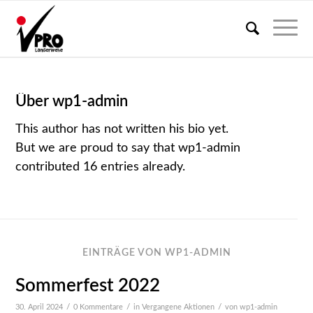
Über
wp1-admin
This author has not written his bio yet.
But we are proud to say that
wp1-admin
contributed 16 entries already.
EINTRÄGE VON WP1-ADMIN
Sommerfest 2022
/
/
/
30. April 2024
0 Kommentare
in
Vergangene Aktionen
von
wp1-admin